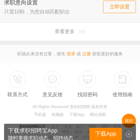
求职意向设置
立即设置
只需10秒，为您自动匹配职位
查看更多
职场从来没有过客，请先
登录
或
注册
获取更好的服务
联系方式
意见反馈
找回密码
使用指南
All Rights Reserved 贵屿招聘网 版权所有
手机版
电脑版
下载App
网站地图
贵屿招聘网
联盟:
金平
龙湖
濠江
潮南
潮阳
澄海
下载求职招聘宝App
外砂
胪岗
峡山
陈店
两英
棉城
谷饶
贵屿
铜盂
和平
下载App
司马浦
溪南
莲下
上华
东里
百科
哪里
随时掌握求职动态、招聘动态