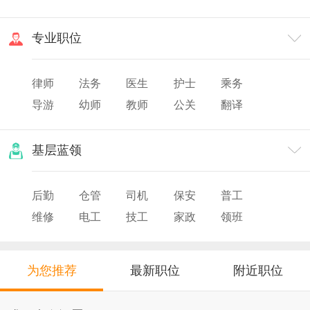
渠道
市场
专业职位
律师
法务
医生
护士
乘务
导游
幼师
教师
公关
翻译
美发
化妆
票务
基层蓝领
后勤
仓管
司机
保安
普工
维修
电工
技工
家政
领班
导购
店员
厨师
为您推荐
最新职位
附近职位