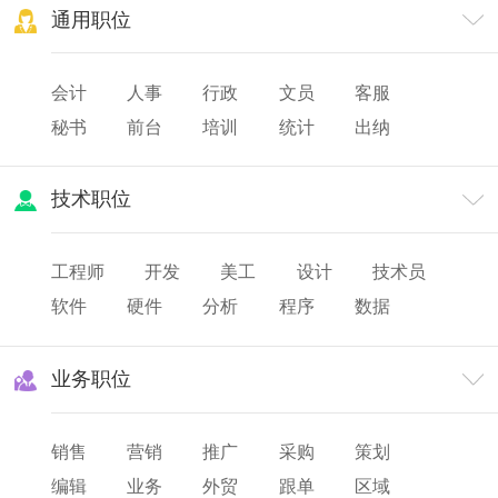
通用职位
会计
人事
行政
文员
客服
秘书
前台
培训
统计
出纳
审计
财务
薪酬
人力资源
技术职位
工程师
开发
美工
设计
技术员
软件
硬件
分析
程序
数据
网页
研发
业务职位
销售
营销
推广
采购
策划
编辑
业务
外贸
跟单
区域