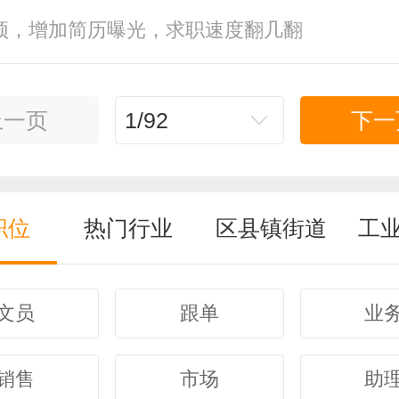
顶，增加简历曝光，求职速度翻几翻
上一页
1/92
下一
职位
热门行业
区县镇街道
工
文员
跟单
业
销售
市场
助