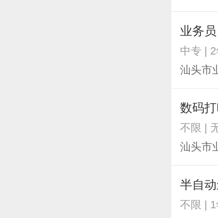
业务员
中专 | 
汕头市
数码打
不限 |
汕头市
半自动
不限 | 