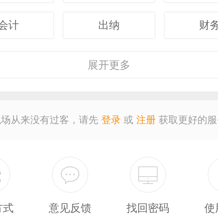
会计
出纳
财
客服
行政
人
展开
更多
经理
主管
采
职场从来没有过客，请先
登录
或
注册
获取更好的服
设计
技术
司
保安
外贸
翻
广告
营业
收
方式
意见反馈
找回密码
使