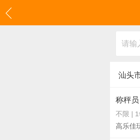
汕头
称秤
不限 | 
高乐佳