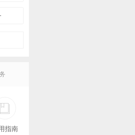
务
事
购
务
机
译
银
用指南