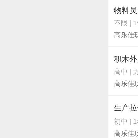
物料员
不限 | 
高乐佳
积木外
高中 |
高乐佳
生产
初中 | 
高乐佳