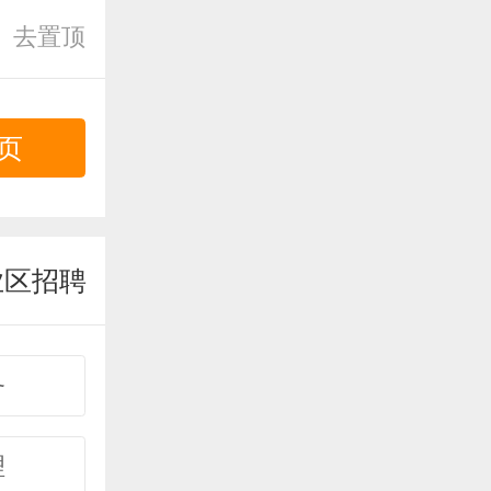
去置顶
页
业区招聘
务
理