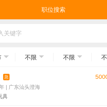
职位搜索
市
不限
不限
员
500
急
1年 | 广东汕头澄海
玩具