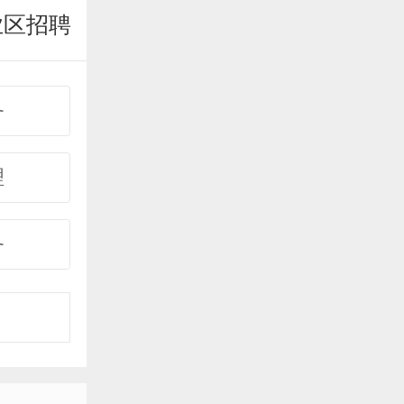
业区招聘
务
理
务
事
购