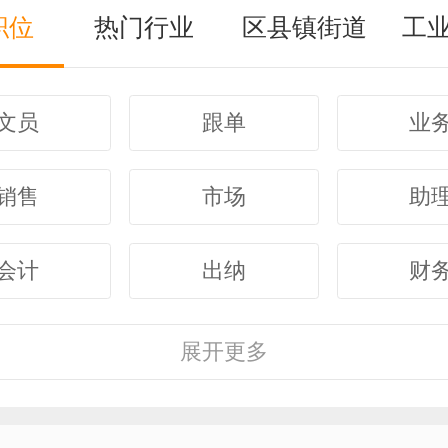
职位
热门行业
区县镇街道
工
文员
跟单
业
销售
市场
助
会计
出纳
财
客服
行政
人
展开
更多
经理
主管
采