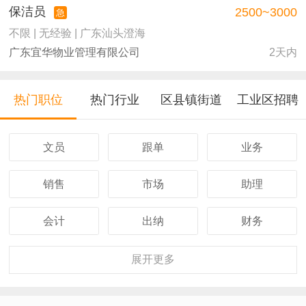
保洁员
2500~3000
急
不限 | 无经验 | 广东汕头澄海
广东宜华物业管理有限公司
2天内
热门职位
热门行业
区县镇街道
工业区招聘
文员
跟单
业务
销售
市场
助理
会计
出纳
财务
客服
行政
人事
展开
更多
经理
主管
采购