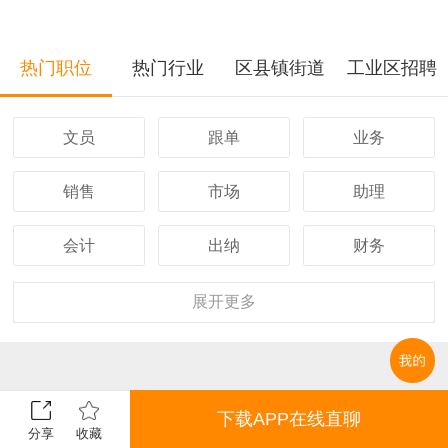
热门职位
热门行业
区县镇街道
工业区招聘
文员
跟单
业务
销售
市场
助理
会计
出纳
财务
客服
行政
人事
展开
更多
经理
主管
采购
设计
技术
司机
下载APP在线直聊
分享
收藏