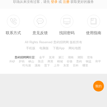
职场从来没有过客，请先
登录
或
注册
获取更好的服务
联系方式
意见反馈
找回密码
使用指南
All Rights Reserved 贵屿招聘网 版权所有
手机版
电脑版
下载App
网站地图
贵屿招聘网
联盟:
金平
龙湖
濠江
潮南
潮阳
澄海
外砂
胪岗
峡山
陈店
两英
棉城
谷饶
贵屿
铜盂
和平
司马浦
溪南
莲下
上华
东里
百科
哪里