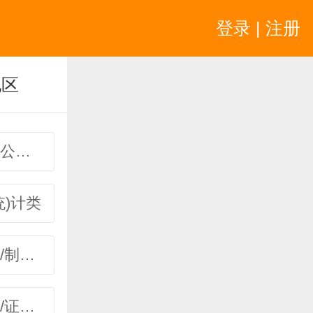
登录 | 注册
地区
市场营销/公关类
统)计类
工业/工厂/制造业
金融/保险/证券类