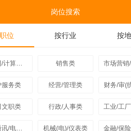
岗位搜索
职位
按行业
按
互联网/计算机业(IT)类
销售类
户服务类
经营/管理类
财务/审(
司文职类
行政/人事类
电子通讯/电气(器)类
机械(电)/仪表类