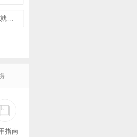
兼职/灵活就业/在校生类
务
用指南