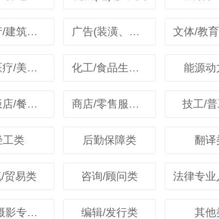
房地产/建筑施工类
广告(装潢、包装)设计类
卫生医疗/美容保健类
化工/食品生物/制药类
能源动
宾馆饭店/餐饮旅游类
商店/零售服务类
技工/
轻工类
后勤保障类
翻译
/贸易类
咨询/顾问类
法律专业
影视/摄影专业类
编辑/发行类
其他