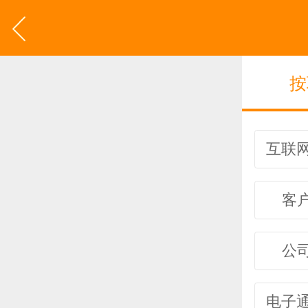
按
客
公